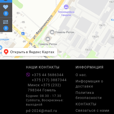
0
0
НАШИ КОНТАКТЫ
ИНФОРМАЦИЯ
+375 44 5686344
О нас.
+375 (17) 3887344
Информация о
Минск +375 (232)
доставке
798344 Гомель
Политика
Будние: 08.30 - 17.30
безопасности
Суббота, Воскресенье:
КОНТАКТЫ
выходной
Связаться с нами
pd-2024@mail.ru