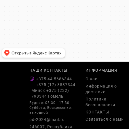
НАШИ КОНТАКТЫ
ИНФОРМАЦИЯ
+375 44 5686344
О нас.
+375 (17) 3887344
Информация о
Минск +375 (232)
доставке
798344 Гомель
Политика
Будние: 08.30 - 17.30
безопасности
Суббота, Воскресенье:
КОНТАКТЫ
выходной
Связаться с нами
pd-2024@mail.ru
246007, Республика